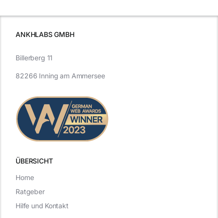
Effizienz
ist
ANKHLABS GMBH
Billerberg 11
82266 Inning am Ammersee
ÜBERSICHT
Home
Ratgeber
Hilfe und Kontakt