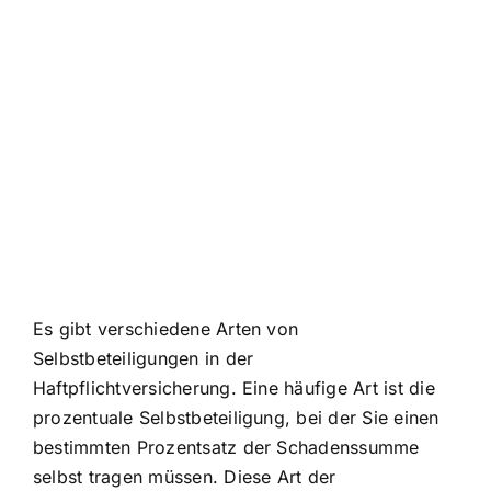
Es gibt verschiedene Arten von
Selbstbeteiligungen in der
Haftpflichtversicherung. Eine häufige Art ist die
prozentuale Selbstbeteiligung, bei der Sie einen
bestimmten Prozentsatz der Schadenssumme
selbst tragen müssen. Diese Art der