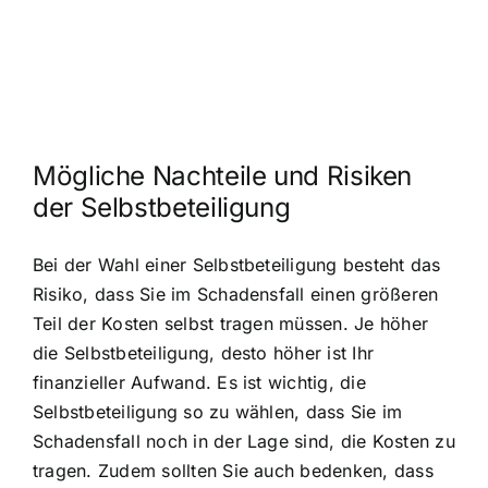
Mögliche Nachteile und Risiken
der Selbstbeteiligung
Bei der Wahl einer Selbstbeteiligung besteht das
Risiko, dass Sie im Schadensfall einen größeren
Teil der Kosten selbst tragen müssen. Je höher
die Selbstbeteiligung, desto höher ist Ihr
finanzieller Aufwand. Es ist wichtig, die
Selbstbeteiligung so zu wählen, dass Sie im
Schadensfall noch in der Lage sind, die Kosten zu
tragen. Zudem sollten Sie auch bedenken, dass