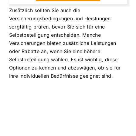
Zusätzlich sollten Sie auch die
Versicherungsbedingungen und -leistungen
sorgfältig prüfen, bevor Sie sich für eine
Selbstbeteiligung entscheiden. Manche
Versicherungen bieten zusätzliche Leistungen
oder Rabatte an, wenn Sie eine höhere
Selbstbeteiligung wählen. Es ist wichtig, diese
Optionen zu kennen und abzuwägen, ob sie für
Ihre individuellen Bedürfnisse geeignet sind.