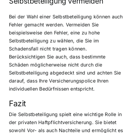
Selbstbeteiligung vermeiden
Bei der Wahl einer Selbstbeteiligung können auch
Fehler gemacht werden. Vermeiden Sie
beispielsweise den Fehler, eine zu hohe
Selbstbeteiligung zu wählen, die Sie im
Schadensfall nicht tragen können.
Berücksichtigen Sie auch, dass bestimmte
Schäden möglicherweise nicht durch die
Selbstbeteiligung abgedeckt sind und achten Sie
darauf, dass Ihre Versicherungspolice Ihren
individuellen Bedürfnissen entspricht.
Fazit
Die Selbstbeteiligung spielt eine wichtige Rolle in
der privaten Haftpflichtversicherung. Sie bietet
sowohl Vor- als auch Nachteile und ermöglicht es