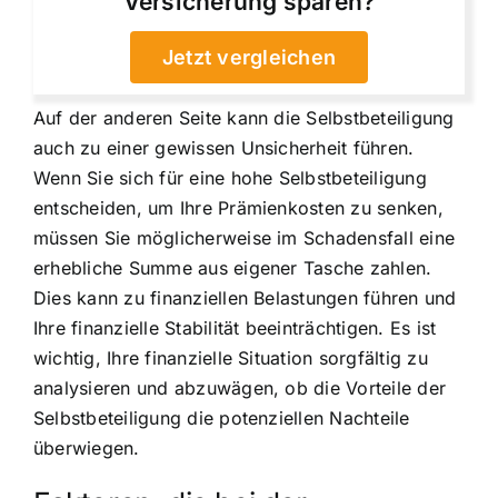
Versicherung sparen?
Jetzt vergleichen
Auf der anderen Seite kann die Selbstbeteiligung
auch zu einer gewissen Unsicherheit führen.
Wenn Sie sich für eine hohe Selbstbeteiligung
entscheiden, um Ihre Prämienkosten zu senken,
müssen Sie möglicherweise im Schadensfall eine
erhebliche Summe aus eigener Tasche zahlen.
Dies kann zu finanziellen Belastungen führen und
Ihre finanzielle Stabilität beeinträchtigen. Es ist
wichtig, Ihre finanzielle Situation sorgfältig zu
analysieren und abzuwägen, ob die Vorteile der
Selbstbeteiligung die potenziellen Nachteile
überwiegen.