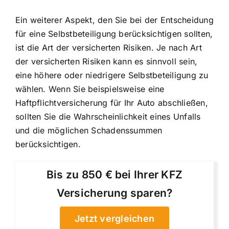
Ein weiterer Aspekt, den Sie bei der Entscheidung
für eine Selbstbeteiligung berücksichtigen sollten,
ist die Art der versicherten Risiken. Je nach Art
der versicherten Risiken kann es sinnvoll sein,
eine höhere oder niedrigere Selbstbeteiligung zu
wählen. Wenn Sie beispielsweise eine
Haftpflichtversicherung für Ihr Auto abschließen,
sollten Sie die Wahrscheinlichkeit eines Unfalls
und die möglichen Schadenssummen
berücksichtigen.
Bis zu 850 € bei Ihrer KFZ
Versicherung sparen?
Jetzt vergleichen