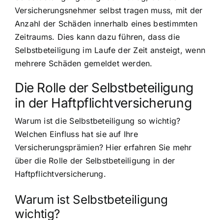
Versicherungsnehmer selbst tragen muss, mit der
Anzahl der Schäden innerhalb eines bestimmten
Zeitraums. Dies kann dazu führen, dass die
Selbstbeteiligung im Laufe der Zeit ansteigt, wenn
mehrere Schäden gemeldet werden.
Die Rolle der Selbstbeteiligung
in der Haftpflichtversicherung
Warum ist die Selbstbeteiligung so wichtig?
Welchen Einfluss hat sie auf Ihre
Versicherungsprämien? Hier erfahren Sie mehr
über die Rolle der Selbstbeteiligung in der
Haftpflichtversicherung.
Warum ist Selbstbeteiligung
wichtig?