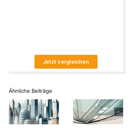
Jetzt vergleichen
Ähnliche Beiträge
5 Gründe,
Nanoversiege
elung:
warum
7
Nanoversiegelung
Expertentipps
auf Glas
für maximale
schutzes
unerlässlich