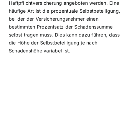
Haftpflichtversicherung angeboten werden. Eine
häufige Art ist die prozentuale Selbstbeteiligung,
bei der der Versicherungsnehmer einen
bestimmten Prozentsatz der Schadenssumme
selbst tragen muss. Dies kann dazu führen, dass
die Höhe der Selbstbeteiligung je nach
Schadenshöhe variabel ist.