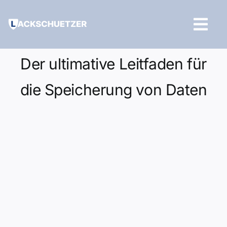
Zum
Inhalt
Tog
springen
Navi
Hilfe und Kontakt
Der ultimative Leitfaden für
die Speicherung von Daten