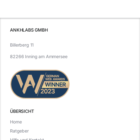
für maximale
schutzes
unerlässlich
Effizienz
ist
ANKHLABS GMBH
Billerberg 11
82266 Inning am Ammersee
ÜBERSICHT
Home
Ratgeber
Hilfe und Kontakt