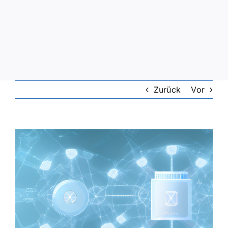
Zurück
Vor
Zeige
grösseres
Bild