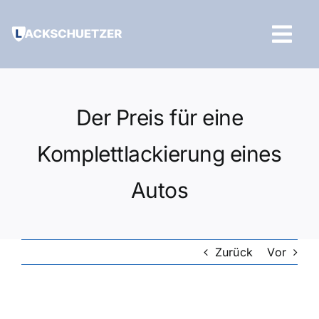
Zum
Inhalt
Tog
springen
Navi
Hilfe und Kontakt
Der Preis für eine
Komplettlackierung eines
Autos
Zurück
Vor