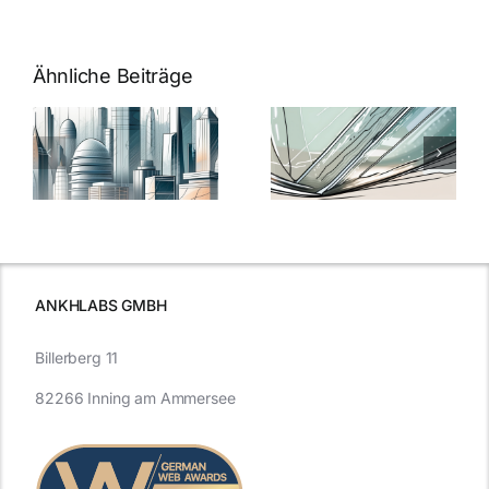
Ähnliche Beiträge
5 Gründe,
Nanoversiege
elung:
warum
7
Nanoversiegelung
Expertentipps
auf Glas
für maximale
schutzes
unerlässlich
Effizienz
ist
ANKHLABS GMBH
Billerberg 11
82266 Inning am Ammersee