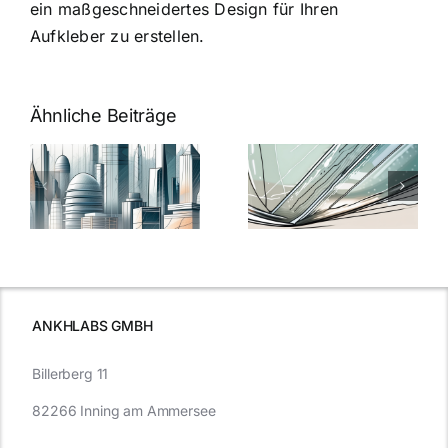
ein maßgeschneidertes Design für Ihren
Aufkleber zu erstellen.
Ähnliche Beiträge
5 Gründe,
Nanoversiege
elung:
warum
7
Nanoversiegelung
Expertentipps
auf Glas
für maximale
schutzes
unerlässlich
Effizienz
ist
ANKHLABS GMBH
Billerberg 11
82266 Inning am Ammersee