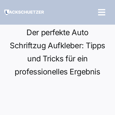
Zum
Inhalt
Tog
springen
Navi
Hilfe und Kontakt
Der perfekte Auto
Schriftzug Aufkleber: Tipps
und Tricks für ein
professionelles Ergebnis