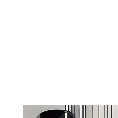
Zeige
grösseres