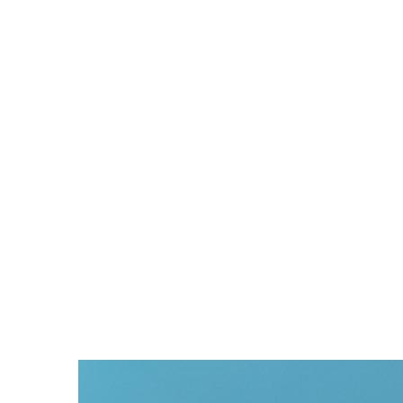
Zeige
grösseres