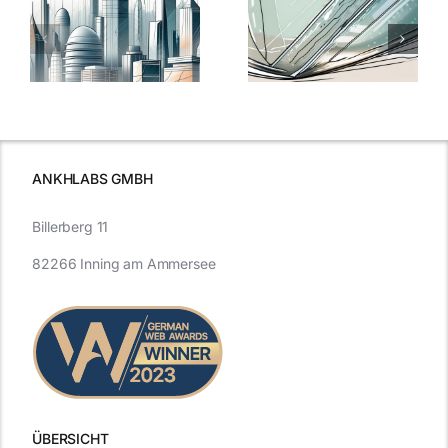
5 Gründe,
Nanoversiege
elung:
warum
7
Nanoversiegelung
Expertentipps
auf Glas
für maximale
schutzes
unerlässlich
Effizienz
ist
ANKHLABS GMBH
Billerberg 11
82266 Inning am Ammersee
ÜBERSICHT