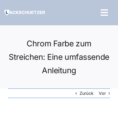
Zum
Inhalt
Tog
springen
Navi
Hilfe und Kontakt
Chrom Farbe zum
Streichen: Eine umfassende
Anleitung
Zurück
Vor