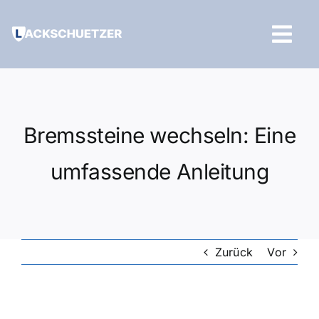
Zum
Inhalt
Tog
springen
Navi
Hilfe und Kontakt
Bremssteine wechseln: Eine
umfassende Anleitung
Zurück
Vor