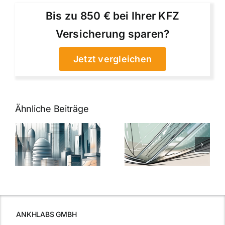
Bis zu 850 € bei Ihrer KFZ
Versicherung sparen?
Jetzt vergleichen
Ähnliche Beiträge
5 Gründe,
Nanoversiege
elung:
warum
7
Nanoversiegelung
Expertentipps
auf Glas
für maximale
schutzes
unerlässlich
Effizienz
ist
ANKHLABS GMBH