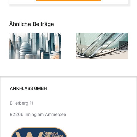
Ähnliche Beiträge
5 Gründe,
Nanoversiege
elung:
warum
7
Nanoversiegelung
Expertentipps
auf Glas
für maximale
schutzes
unerlässlich
Effizienz
ist
ANKHLABS GMBH
Billerberg 11
82266 Inning am Ammersee