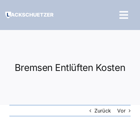
Zum
Inhalt
Tog
springen
Navi
Hilfe und Kontakt
Bremsen Entlüften Kosten
Zurück
Vor