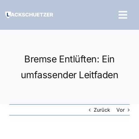
Zum
Inhalt
Tog
springen
Navi
Hilfe und Kontakt
Bremse Entlüften: Ein
umfassender Leitfaden
Zurück
Vor