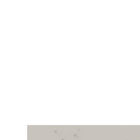
Zeige
grösseres