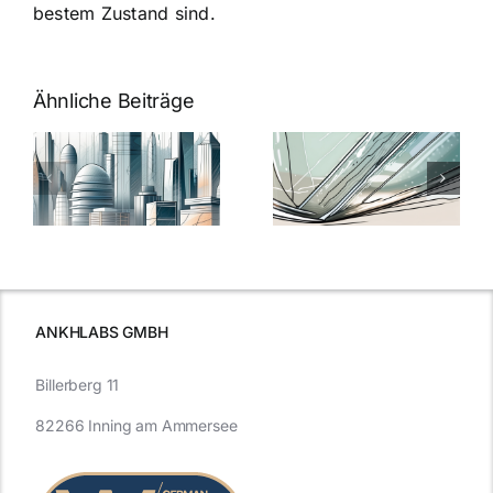
bestem Zustand sind.
Ähnliche Beiträge
5 Gründe,
Nanoversiege
elung:
warum
7
Nanoversiegelung
Expertentipps
auf Glas
für maximale
schutzes
unerlässlich
Effizienz
ist
ANKHLABS GMBH
Billerberg 11
82266 Inning am Ammersee