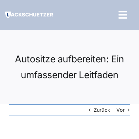
Zum
Inhalt
Tog
springen
Navi
Hilfe und Kontakt
Autositze aufbereiten: Ein
umfassender Leitfaden
Zurück
Vor