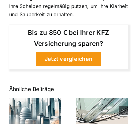
Ihre Scheiben regelmäßig putzen, um ihre Klarheit
und Sauberkeit zu erhalten.
Bis zu 850 € bei Ihrer KFZ
Versicherung sparen?
Jetzt vergleichen
Ähnliche Beiträge
5 Gründe,
Nanoversiege
elung:
warum
7
Nanoversiegelung
Expertentipps
auf Glas
für maximale
schutzes
unerlässlich
Effizienz
ist