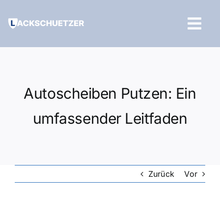
Zum
Inhalt
Tog
springen
Navi
Hilfe und Kontakt
Autoscheiben Putzen: Ein
umfassender Leitfaden
Zurück
Vor