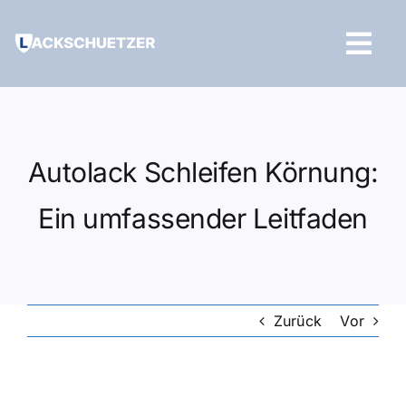
Zum
Inhalt
Tog
springen
Navi
Hilfe und Kontakt
Autolack Schleifen Körnung:
Ein umfassender Leitfaden
Zurück
Vor