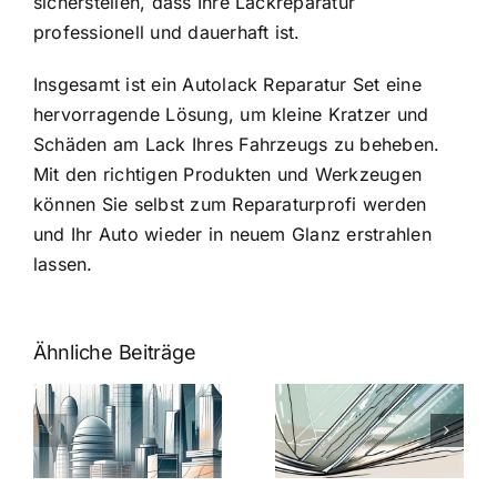
sicherstellen, dass Ihre Lackreparatur
professionell und dauerhaft ist.
Insgesamt ist ein Autolack Reparatur Set eine
hervorragende Lösung, um kleine Kratzer und
Schäden am Lack Ihres Fahrzeugs zu beheben.
Mit den richtigen Produkten und Werkzeugen
können Sie selbst zum Reparaturprofi werden
und Ihr Auto wieder in neuem Glanz erstrahlen
lassen.
Ähnliche Beiträge
5 Gründe,
Nanoversiege
elung:
warum
7
Nanoversiegelung
Expertentipps
auf Glas
für maximale
schutzes
unerlässlich