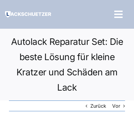
Zum
Inhalt
Tog
springen
Navi
Hilfe und Kontakt
Autolack Reparatur Set: Die
beste Lösung für kleine
Kratzer und Schäden am
Lack
Zurück
Vor