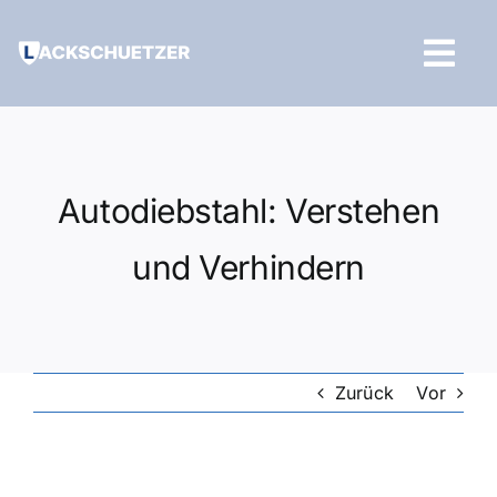
Zum
Inhalt
Tog
springen
Navi
Hilfe und Kontakt
Autodiebstahl: Verstehen
und Verhindern
Zurück
Vor