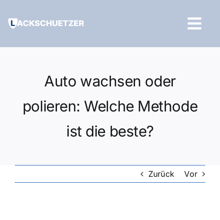
Zum
Inhalt
Tog
springen
Navi
Hilfe und Kontakt
Auto wachsen oder
polieren: Welche Methode
ist die beste?
Zurück
Vor