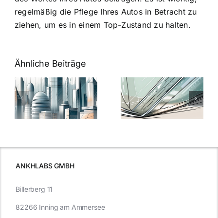
regelmäßig die Pflege Ihres Autos in Betracht zu
ziehen, um es in einem Top-Zustand zu halten.
Ähnliche Beiträge
5 Gründe,
Nanoversiege
elung:
warum
7
Nanoversiegelung
Expertentipps
auf Glas
für maximale
schutzes
unerlässlich
Effizienz
ist
ANKHLABS GMBH
Billerberg 11
82266 Inning am Ammersee