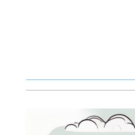
Zeige
grösseres
Bild