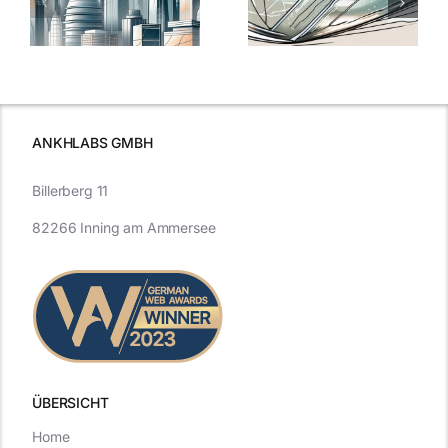
7
Nanoversiegelung
Expertentipps
auf Glas
für maximale
schutzes
unerlässlich
Effizienz
ist
ANKHLABS GMBH
Billerberg 11
82266 Inning am Ammersee
ÜBERSICHT
Home