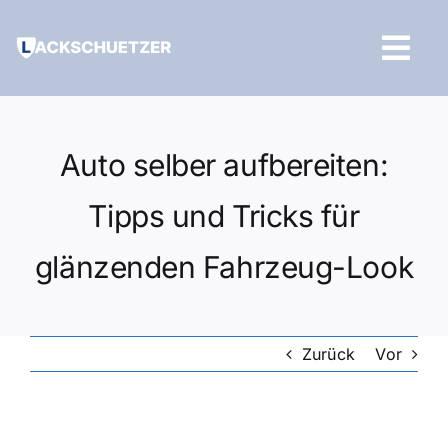
Zum
Inhalt
Tog
springen
Navi
Hilfe und Kontakt
Auto selber aufbereiten:
Tipps und Tricks für
glänzenden Fahrzeug-Look
Zurück
Vor