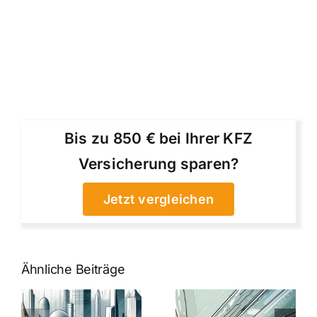
Bis zu 850 € bei Ihrer KFZ
Versicherung sparen?
Jetzt vergleichen
Ähnliche Beiträge
5 Gründe,
Nanoversiege
elung:
warum