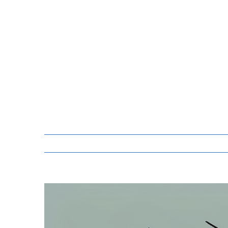
Zeige
grösseres
Bild