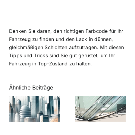
Denken Sie daran, den richtigen Farbcode für Ihr
Fahrzeug zu finden und den Lack in dünnen,
gleichmäßigen Schichten aufzutragen. Mit diesen
Tipps und Tricks sind Sie gut gerüstet, um Ihr
Fahrzeug in Top-Zustand zu halten.
Ähnliche Beiträge
5 Gründe,
Nanoversiege
elung:
warum
7
Nanoversiegelung
Expertentipps
auf Glas
für maximale
schutzes
unerlässlich
Effizienz
ist