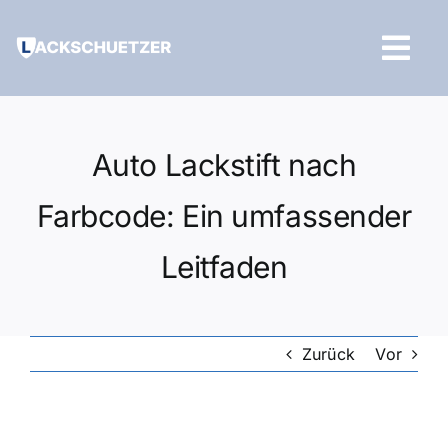
Zum
Inhalt
Tog
springen
Navi
Hilfe und Kontakt
Auto Lackstift nach
Farbcode: Ein umfassender
Leitfaden
Zurück
Vor