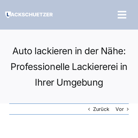
Zum
Inhalt
Tog
springen
Navi
Hilfe und Kontakt
Auto lackieren in der Nähe:
Professionelle Lackiererei in
Ihrer Umgebung
Zurück
Vor