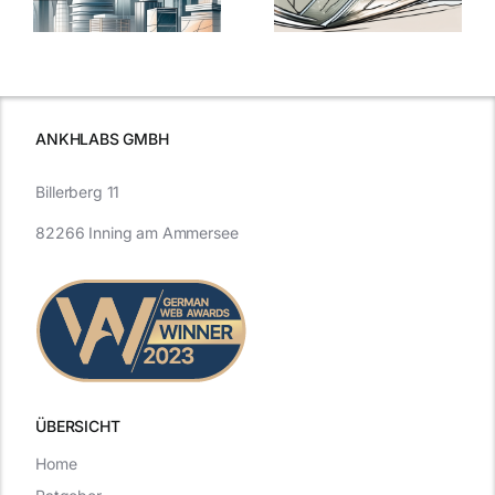
Expertentipps
auf Glas
für maximale
schutzes
unerlässlich
Effizienz
ist
ANKHLABS GMBH
Billerberg 11
82266 Inning am Ammersee
ÜBERSICHT
Home