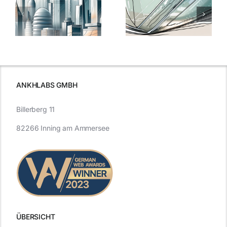
Nanoversiege
elung:
warum
7
Nanoversiegelung
Expertentipps
auf Glas
für maximale
schutzes
unerlässlich
Effizienz
ist
ANKHLABS GMBH
Billerberg 11
82266 Inning am Ammersee
ÜBERSICHT