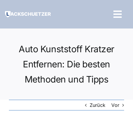
Zum
Inhalt
Tog
springen
Navi
Hilfe und Kontakt
Auto Kunststoff Kratzer
Entfernen: Die besten
Methoden und Tipps
Zurück
Vor