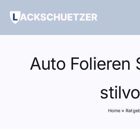
Zum
Inhalt
springen
Auto Folieren 
stilv
Home
»
Ratge