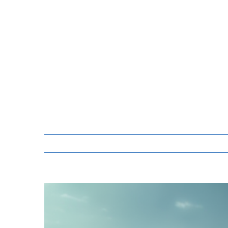
Zeige
grösseres
Bild