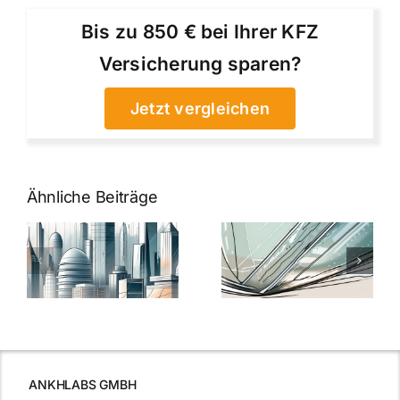
Bis zu 850 € bei Ihrer KFZ
Versicherung sparen?
Jetzt vergleichen
Ähnliche Beiträge
5 Gründe,
Nanoversiege
elung:
warum
7
Nanoversiegelung
Expertentipps
auf Glas
für maximale
schutzes
unerlässlich
Effizienz
ist
ANKHLABS GMBH