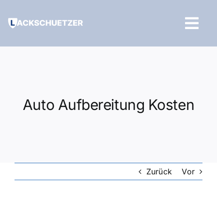
Zum
Inhalt
Tog
springen
Navi
Hilfe und Kontakt
Auto Aufbereitung Kosten
Zurück
Vor