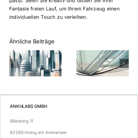
passt. Seien Sie kreativ und lassen Sie Ihrer
Fantasie freien Lauf, um Ihrem Fahrzeug einen
individuellen Touch zu verleihen.
Ähnliche Beiträge
5 Gründe,
Nanoversiege
elung:
warum
7
Nanoversiegelung
Expertentipps
auf Glas
für maximale
schutzes
unerlässlich
Effizienz
ist
ANKHLABS GMBH
Billerberg 11
82266 Inning am Ammersee