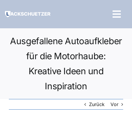
Zum
Inhalt
Tog
springen
Navi
Hilfe und Kontakt
Ausgefallene Autoaufkleber
für die Motorhaube:
Kreative Ideen und
Inspiration
Zurück
Vor