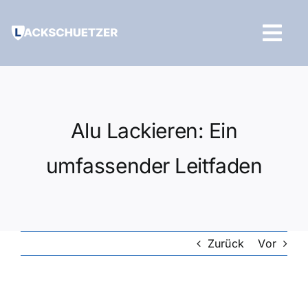
Zum
Inhalt
Tog
springen
Navi
Hilfe und Kontakt
Alu Lackieren: Ein
umfassender Leitfaden
Zurück
Vor