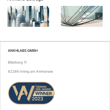
5 Gründe,
Nanoversiege
elung:
warum
7
Nanoversiegelung
Expertentipps
auf Glas
für maximale
schutzes
unerlässlich
Effizienz
ist
ANKHLABS GMBH
Billerberg 11
82266 Inning am Ammersee