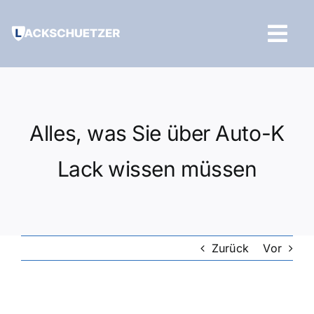
Zum
Inhalt
Tog
springen
Navi
Hilfe und Kontakt
Alles, was Sie über Auto-K
Lack wissen müssen
Zurück
Vor