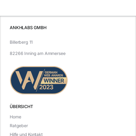
schutzes
unerlässlich
Effizienz
ist
ANKHLABS GMBH
Billerberg 11
82266 Inning am Ammersee
ÜBERSICHT
Home
Ratgeber
Hilfe und Kontakt