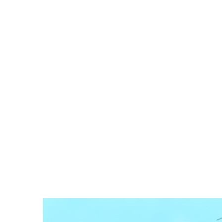
Zeige
grösseres