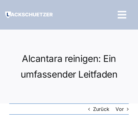
Zum
Inhalt
Tog
springen
Navi
Hilfe und Kontakt
Alcantara reinigen: Ein
umfassender Leitfaden
Zurück
Vor