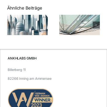
Ähnliche Beiträge
5 Gründe,
Nanoversiege
elung:
warum
7
Nanoversiegelung
Expertentipps
auf Glas
für maximale
schutzes
unerlässlich
Effizienz
ist
ANKHLABS GMBH
Billerberg 11
82266 Inning am Ammersee